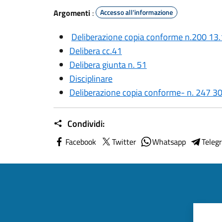
Argomenti
:
Accesso all'informazione
Deliberazione copia conforme n.200 13
Delibera cc.41
Delibera giunta n. 51
Disciplinare
Deliberazione copia conforme- n. 247 3
Condividi:
Facebook
Twitter
Whatsapp
Teleg