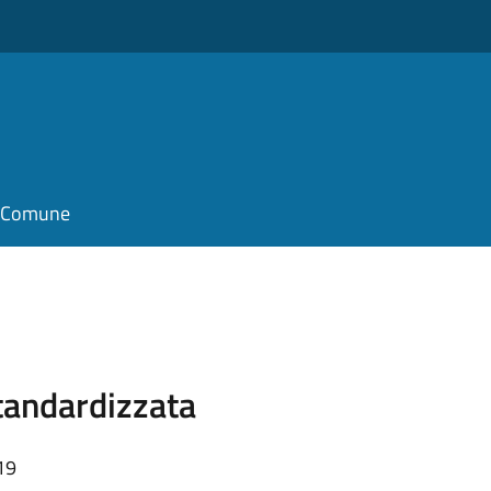
il Comune
standardizzata
19