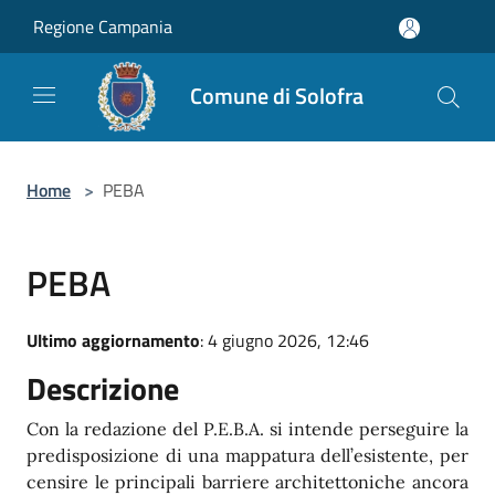
Salta al contenuto principale
Regione Campania
Comune di Solofra
Home
>
PEBA
PEBA
Ultimo aggiornamento
: 4 giugno 2026, 12:46
Descrizione
Con la redazione del P.E.B.A. si intende perseguire la
predisposizione di una mappatura dell’esistente, per
censire le principali barriere architettoniche ancora