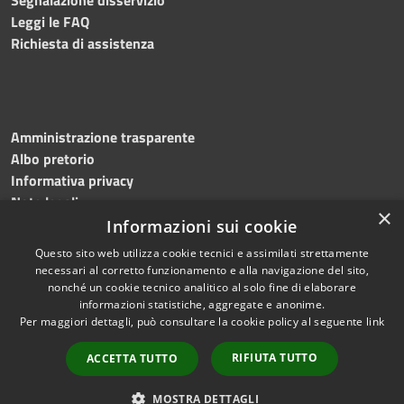
Leggi le FAQ
Richiesta di assistenza
Amministrazione trasparente
Albo pretorio
Informativa privacy
Note legali
×
Dichiarazione di accessibilità
Informazioni sui cookie
Questo sito web utilizza cookie tecnici e assimilati strettamente
necessari al corretto funzionamento e alla navigazione del sito,
nonché un cookie tecnico analitico al solo fine di elaborare
informazioni statistiche, aggregate e anonime.
RSS
Copyright © 2026 • Comune di
Per maggiori dettagli, può consultare la cookie policy al seguente
link
Accessibilità
Solofra • Powered by
Privacy
Municipium
Accesso
•
RIFIUTA TUTTO
ACCETTA TUTTO
Cookie
redazione
Mappa del sito
MOSTRA DETTAGLI