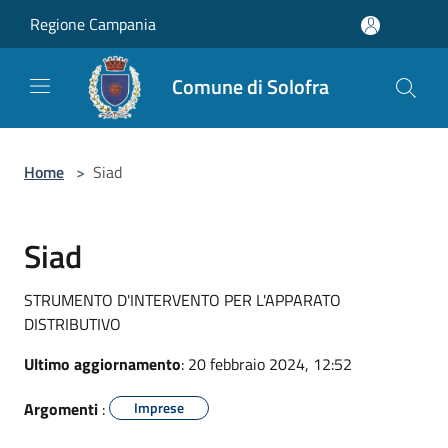
Salta al contenuto principale
Regione Campania
Comune di Solofra
Home
>
Siad
Siad
STRUMENTO D'INTERVENTO PER L'APPARATO
DISTRIBUTIVO
Ultimo aggiornamento
: 20 febbraio 2024, 12:52
Argomenti
:
Imprese