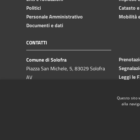
Politici
Catasto e
Personale Amministrativo
Mobilità e
Documenti e dati
CONTATTI
Prenotaz
Comune di Solofra
Segnalazi
Piazza San Michele, 5, 83029 Solofra
Leggi le 
AV
Richiesta
Partita IVA:
00091910646
PEC:
protocollo.solofra@asmepec.it
Questo sito 
Centralino Unico:
0825 582411
alla navig