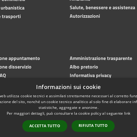
Salute, benessere e assistenza
 urbanistica
Autorizzazioni
 trasporti
ione appuntamento
Amministrazione trasparente
one disservizio
Albo pretorio
FAQ
Informativa privacy
 di assistenza
Note legali
Informazioni sui cookie
Dichiarazione di accessibilità
web utilizza cookie tecnici e assimilati strettamente necessari al corretto fu
azione del sito, nonché un cookie tecnico analitico al solo fine di elaborare i
statistiche, aggregate e anonime.
Per maggiori dettagli, può consultare la cookie policy al seguente
link
RIFIUTA TUTTO
ACCETTA TUTTO