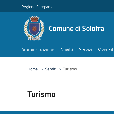
Salta al contenuto principale
Regione Campania
Comune di Solofra
Amministrazione
Novità
Servizi
Vivere 
Home
>
Servizi
>
Turismo
Turismo