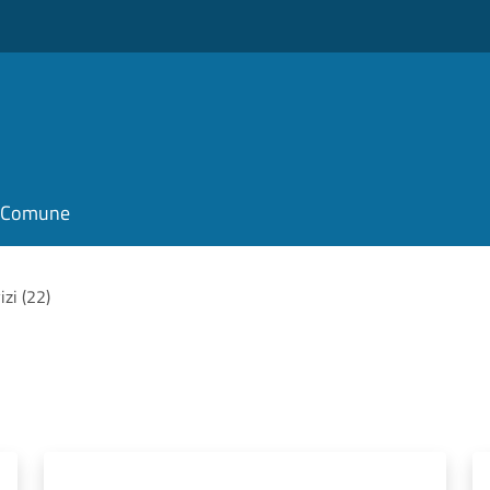
il Comune
izi (22)