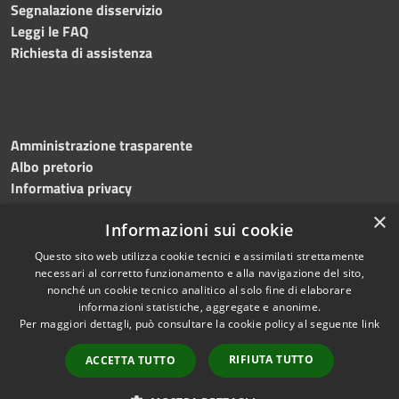
Segnalazione disservizio
Leggi le FAQ
Richiesta di assistenza
Amministrazione trasparente
Albo pretorio
Informativa privacy
Note legali
×
Informazioni sui cookie
Dichiarazione di accessibilità
Questo sito web utilizza cookie tecnici e assimilati strettamente
necessari al corretto funzionamento e alla navigazione del sito,
nonché un cookie tecnico analitico al solo fine di elaborare
informazioni statistiche, aggregate e anonime.
RSS
Copyright © 2026 • Comune di
Per maggiori dettagli, può consultare la cookie policy al seguente
link
Accessibilità
Solofra • Powered by
Privacy
Municipium
Accesso
•
RIFIUTA TUTTO
ACCETTA TUTTO
Cookie
redazione