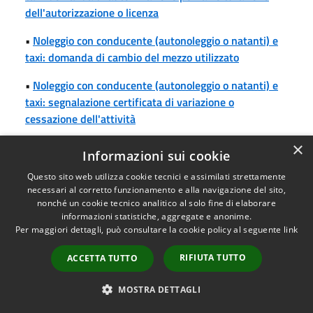
dell'autorizzazione o licenza
•
Noleggio con conducente (autonoleggio o natanti) e
taxi: domanda di cambio del mezzo utilizzato
•
Noleggio con conducente (autonoleggio o natanti) e
taxi: segnalazione certificata di variazione o
cessazione dell'attività
•
Noleggio con conducente (autonoleggio o natanti):
×
Informazioni sui cookie
comunicazione di collaborazione familiare
Questo sito web utilizza cookie tecnici e assimilati strettamente
•
Noleggio con conducente (autonoleggio o natanti):
necessari al corretto funzionamento e alla navigazione del sito,
nonché un cookie tecnico analitico al solo fine di elaborare
comunicazione di variazione della sede operativa
informazioni statistiche, aggregate e anonime.
Per maggiori dettagli, può consultare la cookie policy al seguente
link
•
Noleggio con conducente (autonoleggio o natanti):
domanda di vidimazione annuale o quinquiennale
RIFIUTA TUTTO
ACCETTA TUTTO
dell'autorizzazione
MOSTRA DETTAGLI
•
Noleggio senza conducente: segnalazione certificata