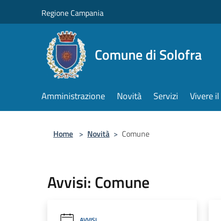
Salta al contenuto principale
Regione Campania
Comune di Solofra
Amministrazione
Novità
Servizi
Vivere 
Home
>
Novità
>
Comune
Avvisi: Comune
AVVISI