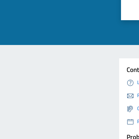
Cont
Prob