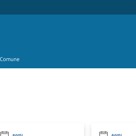
il Comune
AVVISI
AVVISI