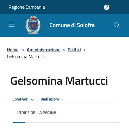
Salta al contenuto principale
Regione Campania
Comune di Solofra
Home
>
Amministrazione
>
Politici
>
Gelsomina Martucci
Gelsomina Martucci
Condividi
Vedi azioni
INDICE DELLA PAGINA