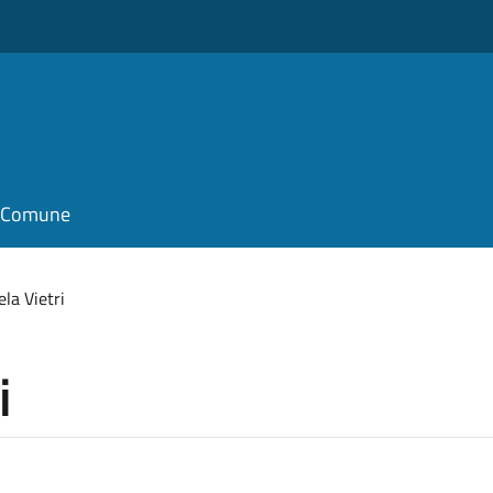
il Comune
la Vietri
i