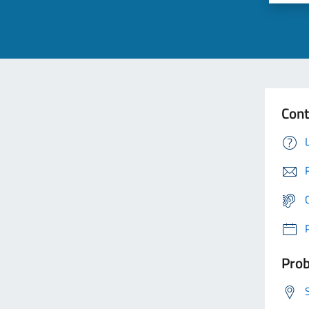
Cont
Prob